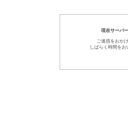
現在サーバ
ご迷惑をおか
しばらく時間をお