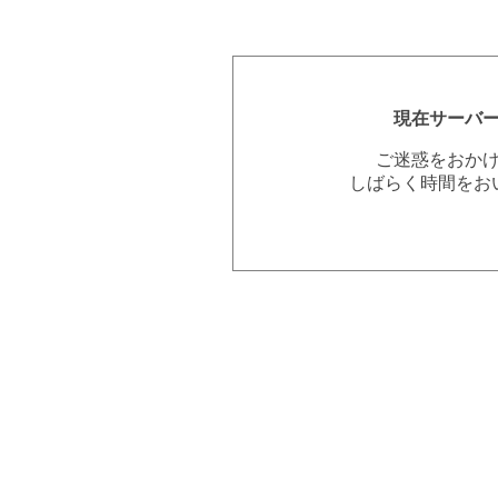
現在サーバ
ご迷惑をおか
しばらく時間をお