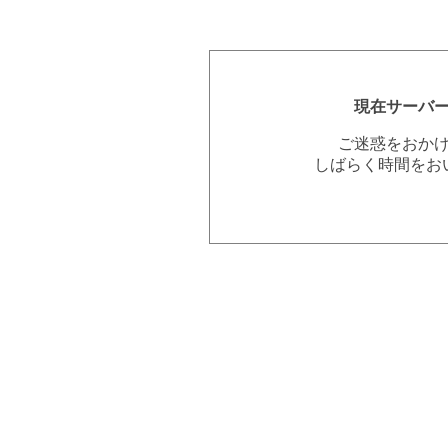
現在サーバ
ご迷惑をおか
しばらく時間をお