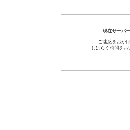
現在サーバ
ご迷惑をおか
しばらく時間をお