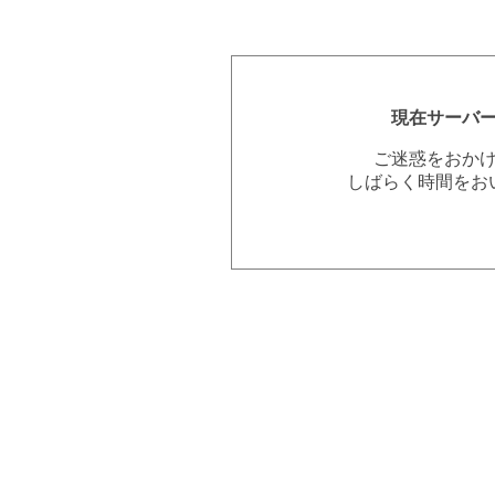
現在サーバ
ご迷惑をおか
しばらく時間をお