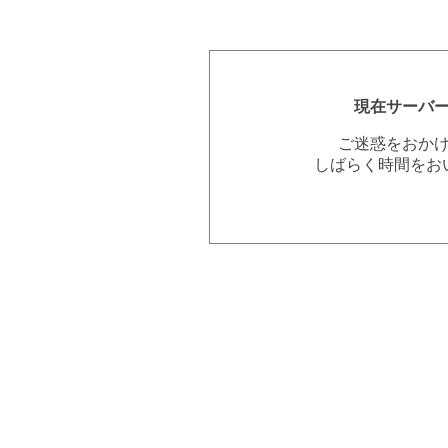
現在サーバ
ご迷惑をおか
しばらく時間をお