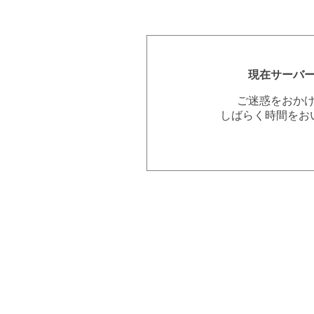
現在サーバ
ご迷惑をおか
しばらく時間をお