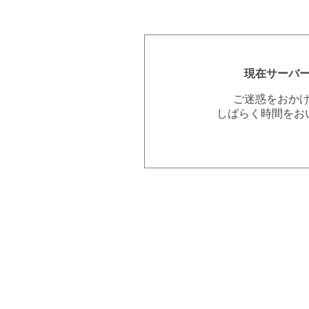
現在サーバ
ご迷惑をおか
しばらく時間をお