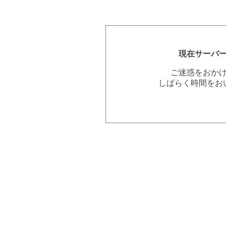
現在サーバ
ご迷惑をおか
しばらく時間をお