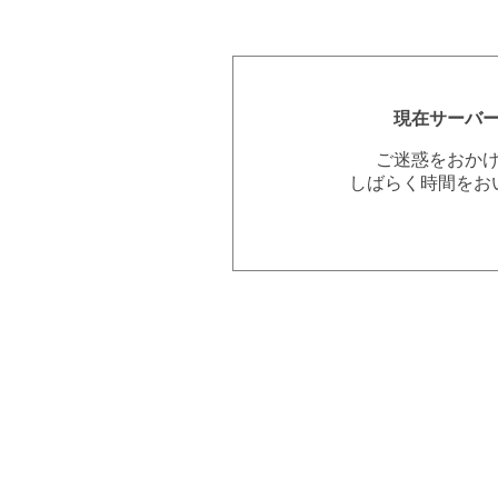
現在サーバ
ご迷惑をおか
しばらく時間をお