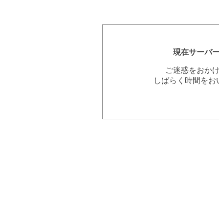
現在サーバ
ご迷惑をおか
しばらく時間をお