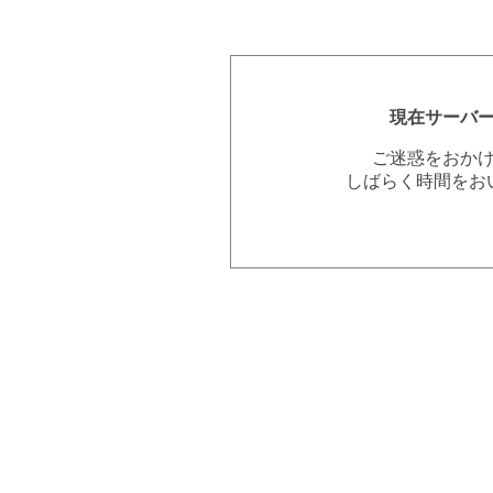
現在サーバ
ご迷惑をおか
しばらく時間をお