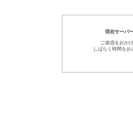
現在サーバ
ご迷惑をおか
しばらく時間をお