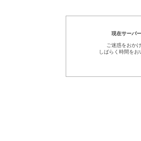
現在サーバ
ご迷惑をおか
しばらく時間をお