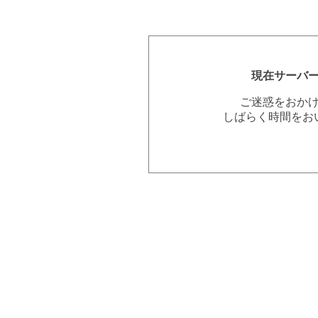
現在サーバ
ご迷惑をおか
しばらく時間をお