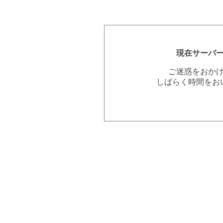
現在サーバ
ご迷惑をおか
しばらく時間をお