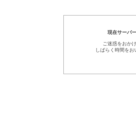
現在サーバ
ご迷惑をおか
しばらく時間をお