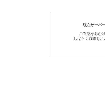
現在サーバ
ご迷惑をおか
しばらく時間をお