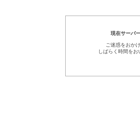
現在サーバ
ご迷惑をおか
しばらく時間をお