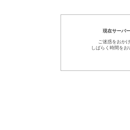
現在サーバ
ご迷惑をおか
しばらく時間をお