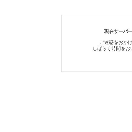
現在サーバ
ご迷惑をおか
しばらく時間をお