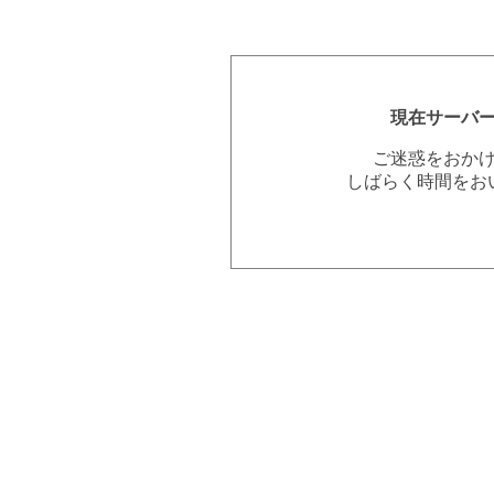
現在サーバ
ご迷惑をおか
しばらく時間をお