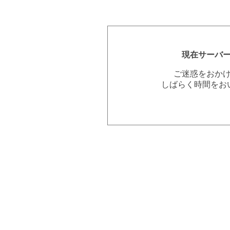
現在サーバ
ご迷惑をおか
しばらく時間をお