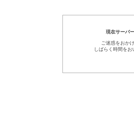
現在サーバ
ご迷惑をおか
しばらく時間をお