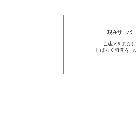
現在サーバ
ご迷惑をおか
しばらく時間をお