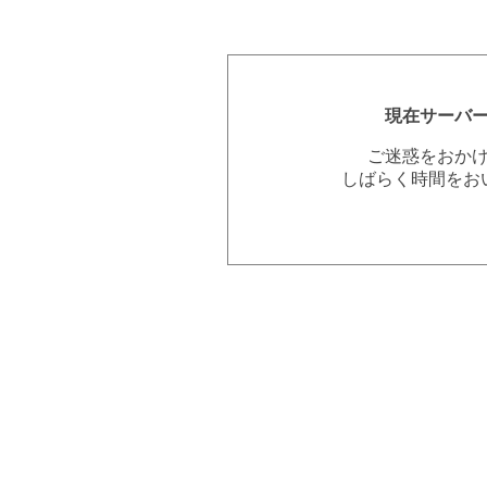
現在サーバ
ご迷惑をおか
しばらく時間をお