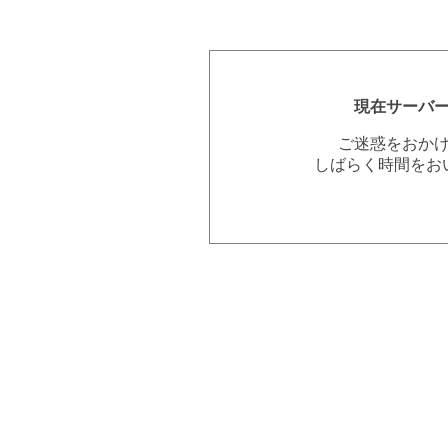
現在サーバ
ご迷惑をおか
しばらく時間をお