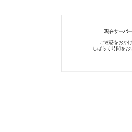
現在サーバ
ご迷惑をおか
しばらく時間をお