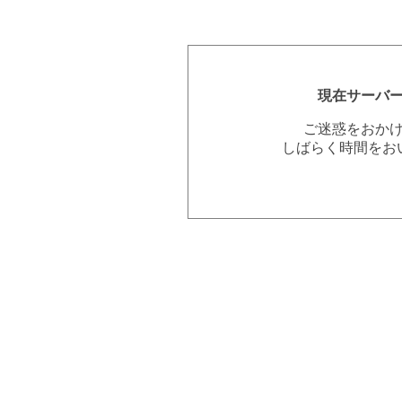
現在サーバ
ご迷惑をおか
しばらく時間をお