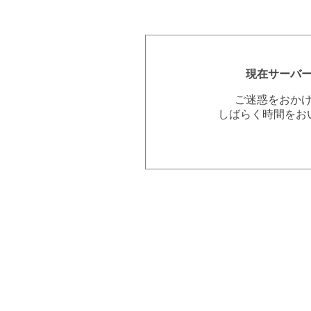
現在サーバ
ご迷惑をおか
しばらく時間をお