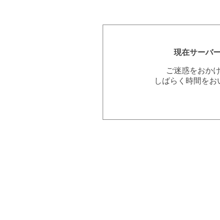
現在サーバ
ご迷惑をおか
しばらく時間をお