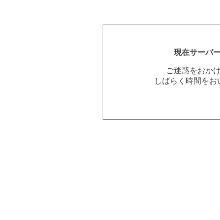
現在サーバ
ご迷惑をおか
しばらく時間をお