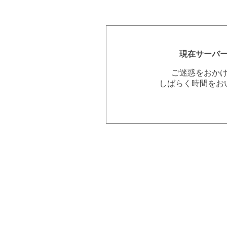
現在サーバ
ご迷惑をおか
しばらく時間をお