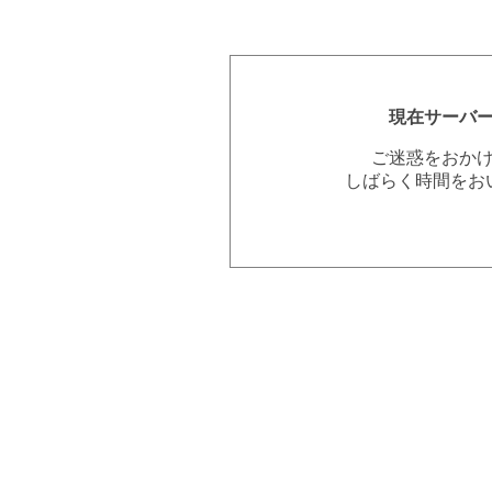
現在サーバ
ご迷惑をおか
しばらく時間をお