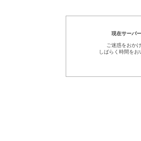
現在サーバ
ご迷惑をおか
しばらく時間をお