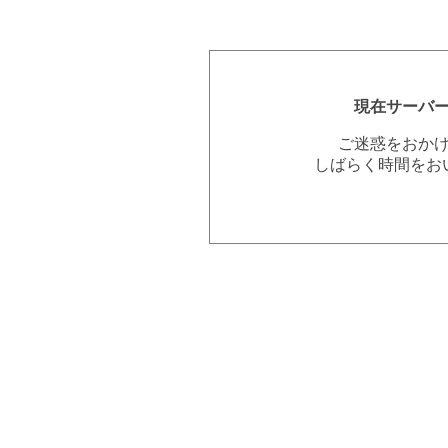
現在サーバ
ご迷惑をおか
しばらく時間をお