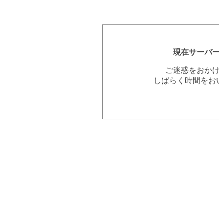
現在サーバ
ご迷惑をおか
しばらく時間をお