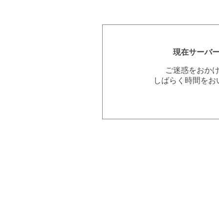
現在サーバ
ご迷惑をおか
しばらく時間をお