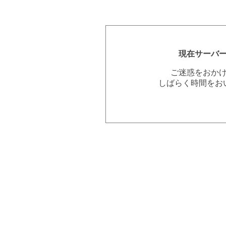
現在サーバ
ご迷惑をおか
しばらく時間をお