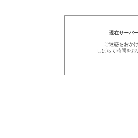
現在サーバ
ご迷惑をおか
しばらく時間をお