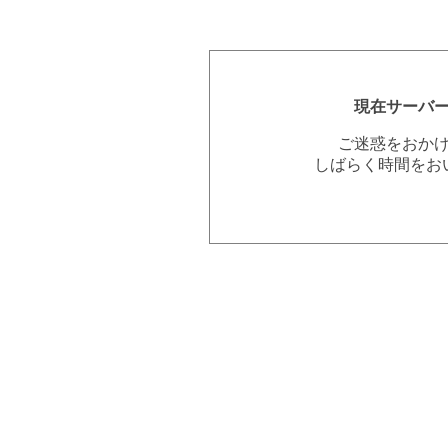
現在サーバ
ご迷惑をおか
しばらく時間をお