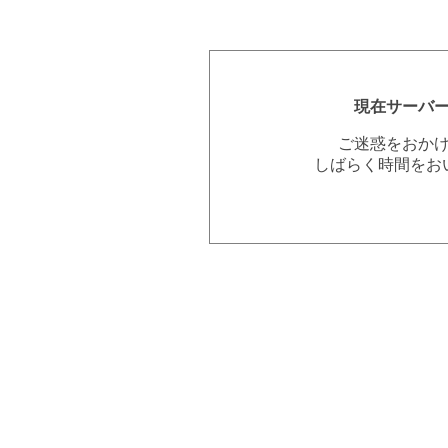
現在サーバ
ご迷惑をおか
しばらく時間をお