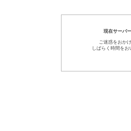
現在サーバ
ご迷惑をおか
しばらく時間をお