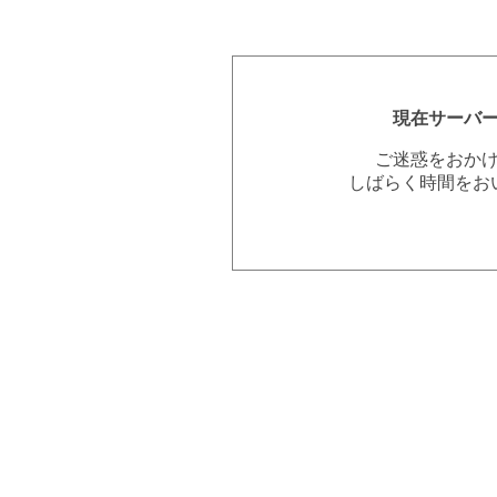
現在サーバ
ご迷惑をおか
しばらく時間をお