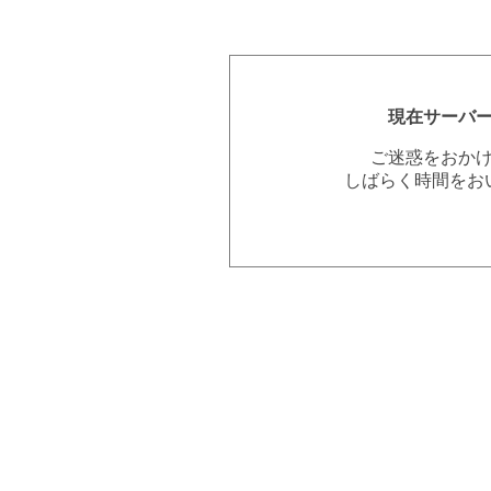
現在サーバ
ご迷惑をおか
しばらく時間をお