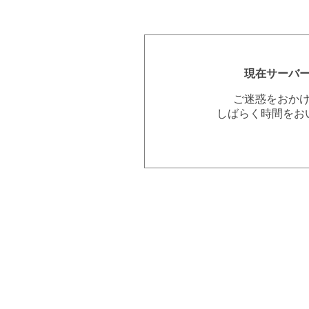
現在サーバ
ご迷惑をおか
しばらく時間をお