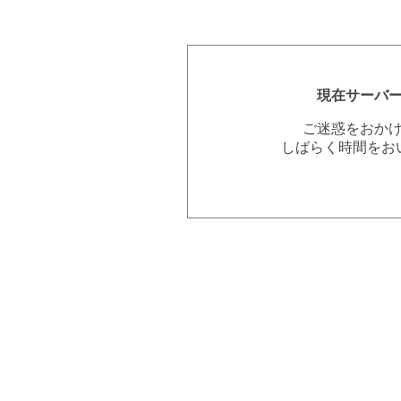
現在サーバ
ご迷惑をおか
しばらく時間をお