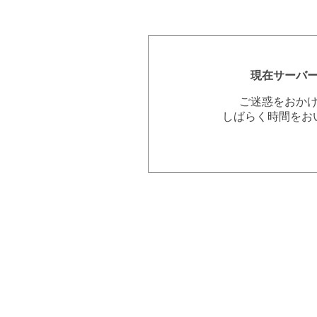
現在サーバ
ご迷惑をおか
しばらく時間をお