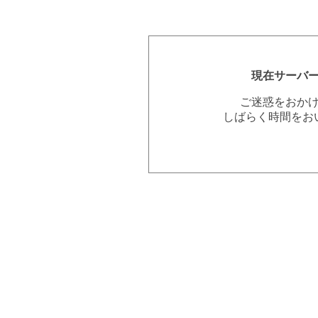
現在サーバ
ご迷惑をおか
しばらく時間をお