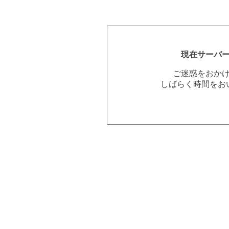
現在サーバ
ご迷惑をおか
しばらく時間をお